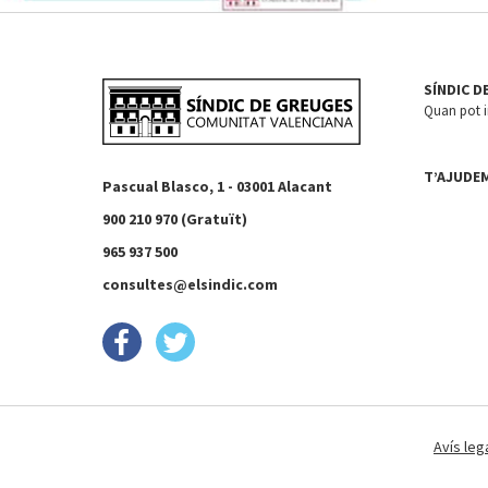
SÍNDIC D
Quan pot in
T’AJUDE
Pascual Blasco, 1 - 03001 Alacant
900 210 970 (Gratuït)
965 937 500
consultes@elsindic.com
Avís leg