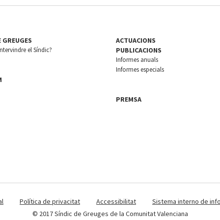
E GREUGES
ACTUACIONS
tervindre el Síndic?
PUBLICACIONS
Informes anuals
Informes especials
M
PREMSA
al
Política de privacitat
Accessibilitat
Sistema interno de inf
© 2017 Síndic de Greuges de la Comunitat Valenciana