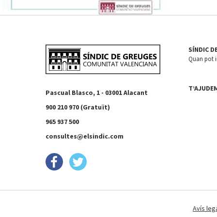
SÍNDIC D
Quan pot in
T’AJUDE
Pascual Blasco, 1 - 03001 Alacant
900 210 970 (Gratuït)
965 937 500
consultes@elsindic.com
Avís leg