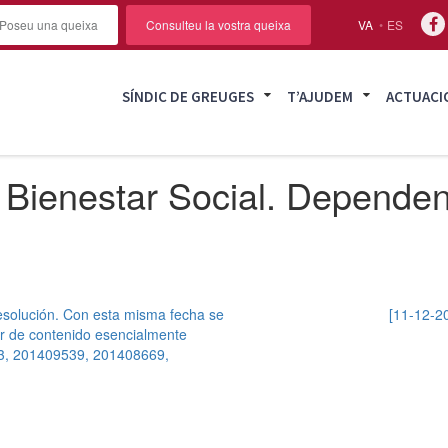
Poseu una queixa
Consulteu la vostra queixa
VA
ES
SÍNDIC DE GREUGES
T’AJUDEM
ACTUACI
 Bienestar Social. Dependen
esolución. Con esta misma fecha se
[11-12-2
er de contenido esencialmente
603, 201409539, 201408669,