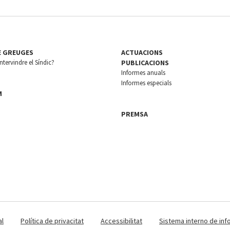
E GREUGES
ACTUACIONS
tervindre el Síndic?
PUBLICACIONS
Informes anuals
Informes especials
M
PREMSA
al
Política de privacitat
Accessibilitat
Sistema interno de inf