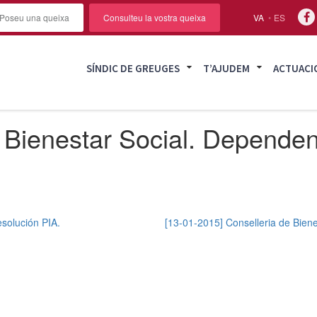
Poseu una queixa
Consulteu la vostra queixa
VA
ES
SÍNDIC DE GREUGES
T’AJUDEM
ACTUACI
e Bienestar Social. Depende
solución PIA.
[13-01-2015] Conselleria de Biene