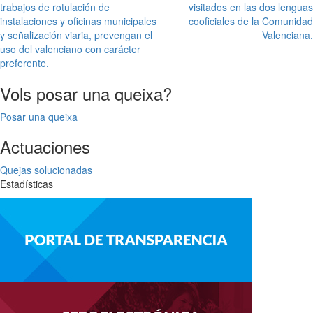
trabajos de rotulación de
visitados en las dos lenguas
instalaciones y oficinas municipales
cooficiales de la Comunidad
y señalización viaria, prevengan el
Valenciana.
uso del valenciano con carácter
preferente.
Vols posar una queixa?
Posar una queixa
Actuaciones
Quejas solucionadas
Estadísticas