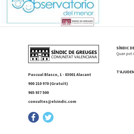
SÍNDIC D
Quan pot in
T’AJUDE
Pascual Blasco, 1 - 03001 Alacant
900 210 970 (Gratuït)
965 937 500
consultes@elsindic.com