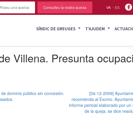
Poseu una queixa
Consulteu la vostra queixa
VA
ES
SÍNDIC DE GREUGES
T’AJUDEM
ACTUACI
e Villena. Presunta ocupaci
de dominio público sin concesión.
[04-12-2009] Ayuntami
usados.
recomienda al Excmo. Ayuntamien
informe pericial elaborado por un 
de la queja, se dice reso