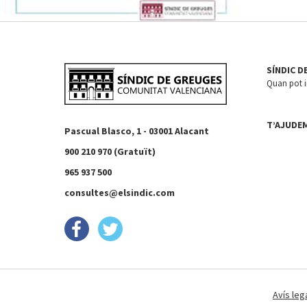
SÍNDIC D
Quan pot in
T’AJUDE
Pascual Blasco, 1 - 03001 Alacant
900 210 970 (Gratuït)
965 937 500
consultes@elsindic.com
Avís leg