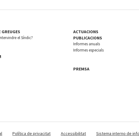
E GREUGES
ACTUACIONS
tervindre el Síndic?
PUBLICACIONS
Informes anuals
Informes especials
M
PREMSA
al
Política de privacitat
Accessibilitat
Sistema interno de inf