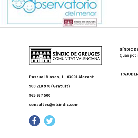
SÍNDIC D
Quan pot in
T’AJUDE
Pascual Blasco, 1 - 03001 Alacant
900 210 970 (Gratuït)
965 937 500
consultes@elsindic.com