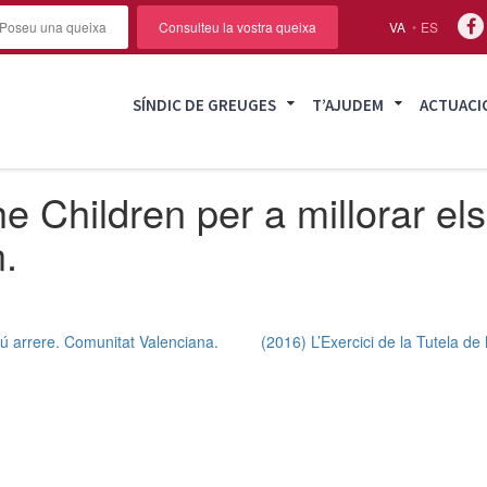
Poseu una queixa
Consulteu la vostra queixa
VA
ES
SÍNDIC DE GREUGES
T’AJUDEM
ACTUACI
 Children per a millorar els 
.
gú arrere. Comunitat Valenciana.
(2016) L’Exercici de la Tutela d