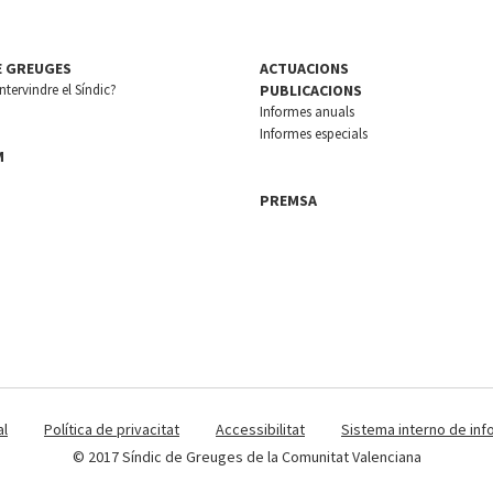
E GREUGES
ACTUACIONS
tervindre el Síndic?
PUBLICACIONS
Informes anuals
Informes especials
M
PREMSA
al
Política de privacitat
Accessibilitat
Sistema interno de inf
© 2017 Síndic de Greuges de la Comunitat Valenciana