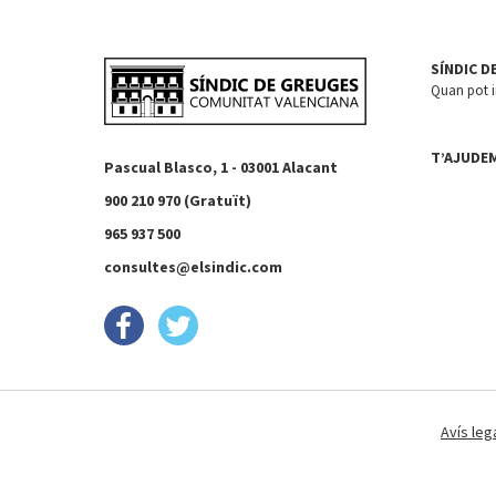
SÍNDIC D
Quan pot in
T’AJUDE
Pascual Blasco, 1 - 03001 Alacant
900 210 970 (Gratuït)
965 937 500
consultes@elsindic.com
Avís leg