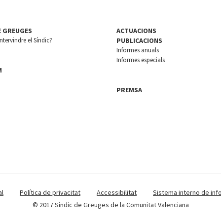
E GREUGES
ACTUACIONS
tervindre el Síndic?
PUBLICACIONS
Informes anuals
Informes especials
M
PREMSA
al
Política de privacitat
Accessibilitat
Sistema interno de inf
© 2017 Síndic de Greuges de la Comunitat Valenciana