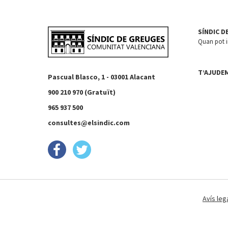
SÍNDIC D
Quan pot in
T’AJUDE
Pascual Blasco, 1 - 03001 Alacant
900 210 970 (Gratuït)
965 937 500
consultes@elsindic.com
Avís leg