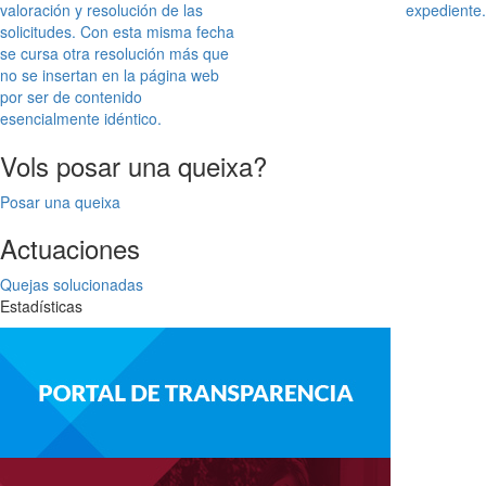
valoración y resolución de las
expediente.
solicitudes. Con esta misma fecha
se cursa otra resolución más que
no se insertan en la página web
por ser de contenido
esencialmente idéntico.
Vols posar una queixa?
Posar una queixa
Actuaciones
Quejas solucionadas
Estadísticas