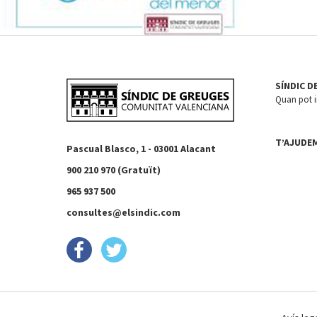
SÍNDIC D
Quan pot in
T’AJUDE
Pascual Blasco, 1 - 03001 Alacant
900 210 970 (Gratuït)
965 937 500
consultes@elsindic.com