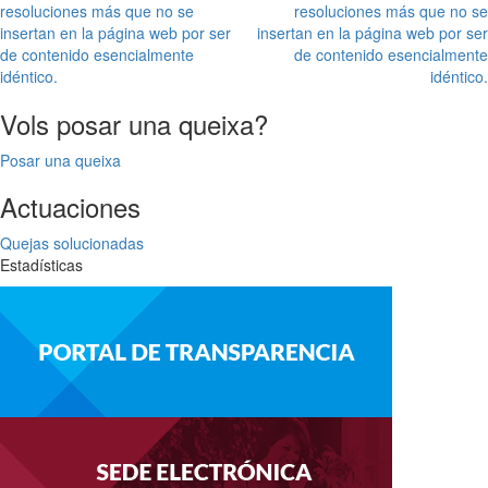
resoluciones más que no se
resoluciones más que no se
insertan en la página web por ser
insertan en la página web por ser
de contenido esencialmente
de contenido esencialmente
idéntico.
idéntico.
Vols posar una queixa?
Posar una queixa
Actuaciones
Quejas solucionadas
Estadísticas