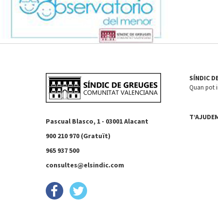
SÍNDIC D
Quan pot in
T’AJUDE
Pascual Blasco, 1 - 03001 Alacant
900 210 970 (Gratuït)
965 937 500
consultes@elsindic.com