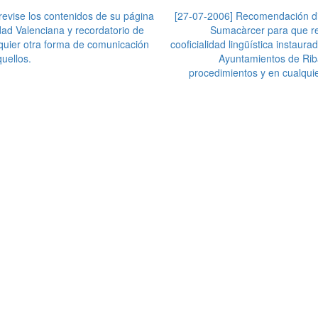
evise los contenidos de su página
[27-07-2006] Recomendación diri
idad Valenciana y recordatorio de
Sumacàrcer para que re
lquier otra forma de comunicación
cooficialidad lingüística instau
uellos.
Ayuntamientos de Riba-
procedimientos y en cualquie