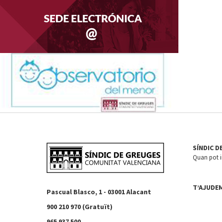
SÍNDIC D
Quan pot in
T’AJUDE
Pascual Blasco, 1 - 03001 Alacant
900 210 970 (Gratuït)
965 937 500