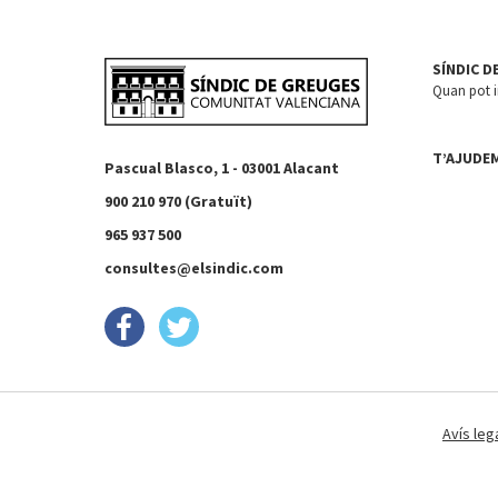
SÍNDIC D
Quan pot in
T’AJUDE
Pascual Blasco, 1 - 03001 Alacant
900 210 970 (Gratuït)
965 937 500
consultes@elsindic.com
Avís leg