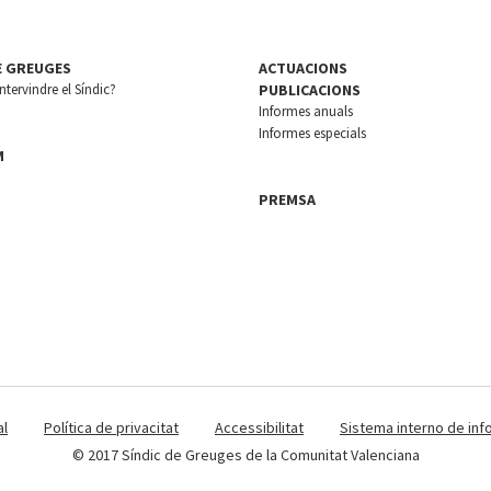
E GREUGES
ACTUACIONS
tervindre el Síndic?
PUBLICACIONS
Informes anuals
Informes especials
M
PREMSA
al
Política de privacitat
Accessibilitat
Sistema interno de inf
© 2017 Síndic de Greuges de la Comunitat Valenciana