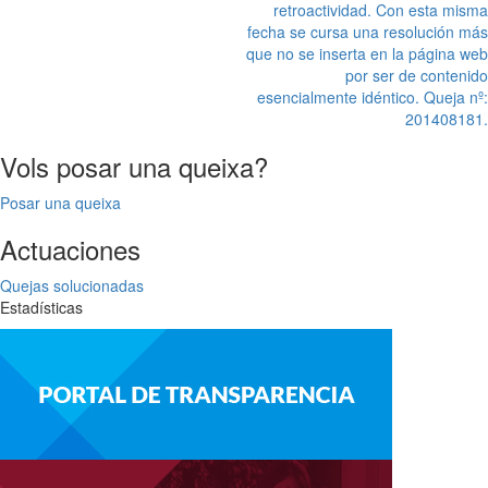
retroactividad. Con esta misma
fecha se cursa una resolución más
que no se inserta en la página web
por ser de contenido
esencialmente idéntico. Queja nº:
201408181.
Vols posar una queixa?
Posar una queixa
Actuaciones
Quejas solucionadas
Estadísticas