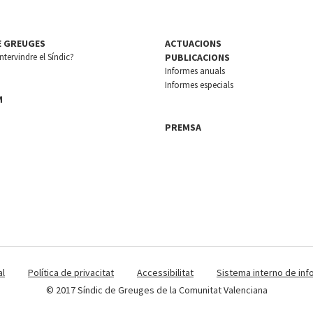
E GREUGES
ACTUACIONS
tervindre el Síndic?
PUBLICACIONS
Informes anuals
Informes especials
M
PREMSA
al
Política de privacitat
Accessibilitat
Sistema interno de inf
© 2017 Síndic de Greuges de la Comunitat Valenciana