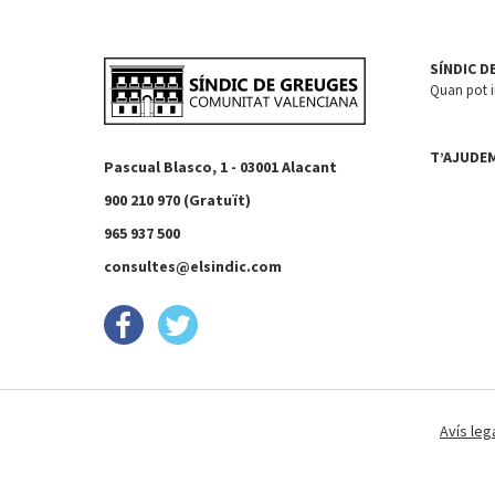
SÍNDIC D
Quan pot in
T’AJUDE
Pascual Blasco, 1 - 03001 Alacant
900 210 970 (Gratuït)
965 937 500
consultes@elsindic.com
Avís leg