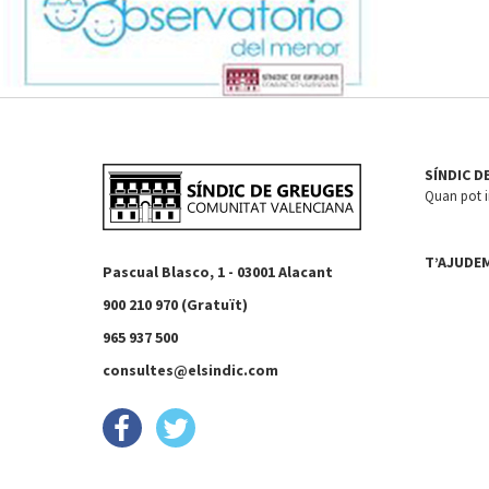
SÍNDIC D
Quan pot in
T’AJUDE
Pascual Blasco, 1 - 03001 Alacant
900 210 970 (Gratuït)
965 937 500
consultes@elsindic.com