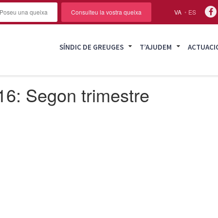
Poseu una queixa
Consulteu la vostra queixa
VA
ES
SÍNDIC DE GREUGES
T’AJUDEM
ACTUACI
16: Segon trimestre