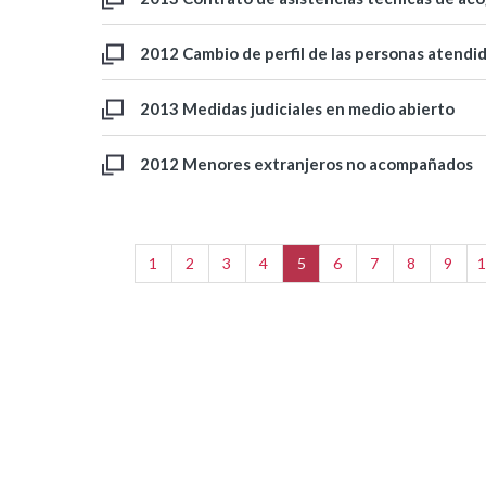
2012 Cambio de perfil de las personas atendi
2013 Medidas judiciales en medio abierto
2012 Menores extranjeros no acompañados
1
2
3
4
5
6
7
8
9
1