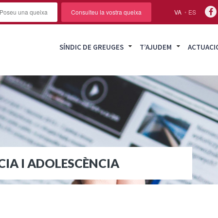
Poseu una queixa
Consulteu la vostra queixa
VA
ES
SÍNDIC DE GREUGES
T’AJUDEM
ACTUACI
CIA I ADOLESCÈNCIA