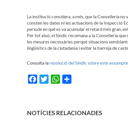
La institució considera, a més, que la Conselleria no v
consten les dates ni les actuacions de la Inspecció E
període en què es va acumular el retard més gran, en
Per tot això, el Síndic recomana a la Conselleria qu
les mesures necessàries perquè situacions semblants n
lingüístics de la ciutadania i evitar la barreja de cas
Consulta la
resolució del Síndic sobre este assumpte
Facebook
Twitter
WhatsApp
Share
NOTÍCIES RELACIONADES