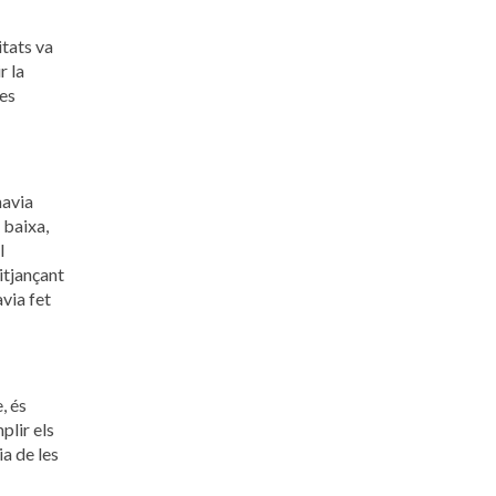
itats va
r la
tes
havia
 baixa,
l
itjançant
via fet
, és
plir els
a de les