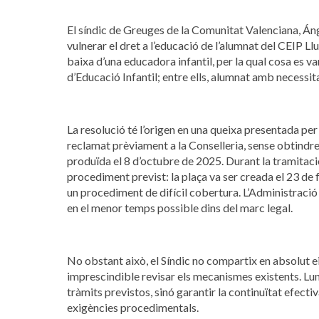
El síndic de Greuges de la Comunitat Valenciana, Áng
vulnerar el dret a l’educació de l’alumnat del CEIP L
baixa d’una educadora infantil, per la qual cosa es v
d’Educació Infantil; entre ells, alumnat amb necessit
La resolució té l’origen en una queixa presentada per
reclamat prèviament a la Conselleria, sense obtindre 
produïda el 8 d’octubre de 2025. Durant la tramitació
procediment previst: la plaça va ser creada el 23 de 
un procediment de difícil cobertura. L’Administració 
en el menor temps possible dins del marc legal.
No obstant això, el Síndic no compartix en absolut eix
imprescindible revisar els mecanismes existents. Lun
tràmits previstos, sinó garantir la continuïtat efect
exigències procedimentals.