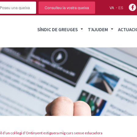
Poseu una queixa
Consulteu la vostra queixa
VA
ES
SÍNDIC DE GREUGES
T’AJUDEM
ACTUACI
til d’un col·legi d’Ontinyent estiguera mig curs sense educadora