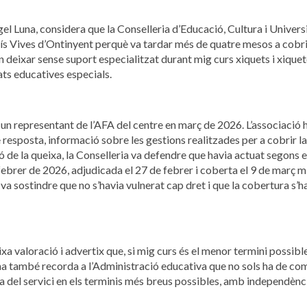
el Luna, considera que la Conselleria d’Educació, Cultura i Univers
luís Vives d’Ontinyent perquè va tardar més de quatre mesos a cobri
an deixar sense suport especialitzat durant mig curs xiquets i xique
ats educatives especials.
 un representant de l’AFA del centre en març de 2026. L’associació 
resposta, informació sobre les gestions realitzades per a cobrir la
 de la queixa, la Conselleria va defendre que havia actuat segons e
febrer de 2026, adjudicada el 27 de febrer i coberta el 9 de març m
va sostindre que no s’havia vulnerat cap dret i que la cobertura s’ha
a valoració i advertix que, si mig curs és el menor termini possible
a també recorda a l’Administració educativa que no sols ha de com
iva del servici en els terminis més breus possibles, amb independènci