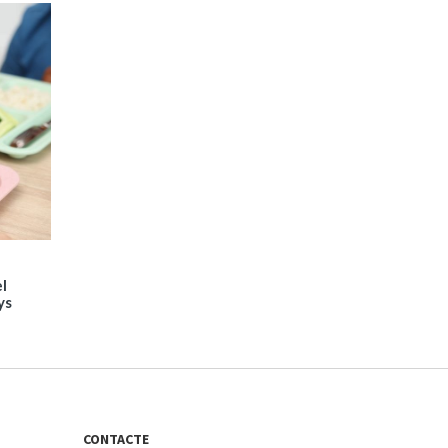
el
ys
CONTACTE