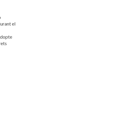
o
urant el
 adopte
rets