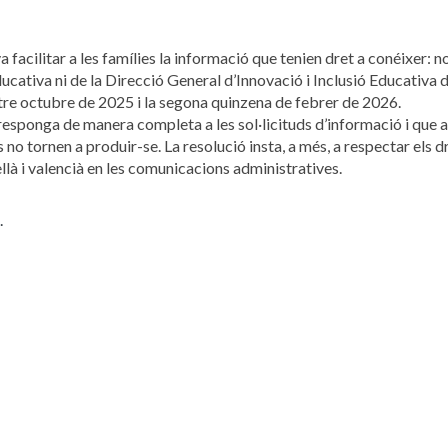
a facilitar a les famílies la informació que tenien dret a conéixer: n
ducativa ni de la Direcció General d’Innovació i Inclusió Educativa d
tre octubre de 2025 i la segona quinzena de febrer de 2026.
e responga de manera completa a les sol·licituds d’informació i que
o tornen a produir-se. La resolució insta, a més, a respectar els d
tellà i valencià en les comunicacions administratives.
.