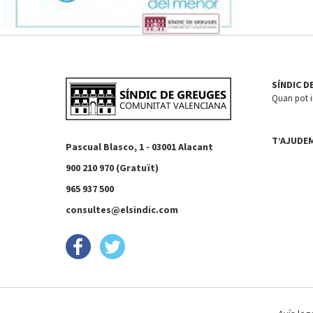
SÍNDIC D
Quan pot in
T’AJUDE
Pascual Blasco, 1 - 03001 Alacant
900 210 970 (Gratuït)
965 937 500
consultes@elsindic.com