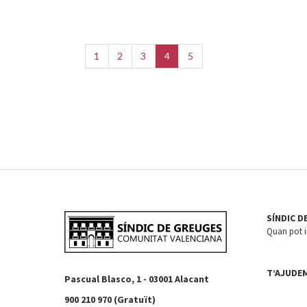
1
2
3
4
5
SÍNDIC D
Quan pot in
T’AJUDE
Pascual Blasco, 1 - 03001 Alacant
900 210 970 (Gratuït)