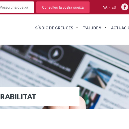
Poseu una queixa
Consulteu la vostra queixa
VA
ES
SÍNDIC DE GREUGES
T’AJUDEM
ACTUACI
RABILITAT