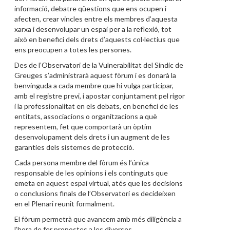
informació, debatre qüestions que ens ocupen i
afecten, crear vincles entre els membres d’aquesta
xarxa i desenvolupar un espai per a la reflexió, tot
això en benefici dels drets d’aquests col·lectius que
ens preocupen a totes les persones.
Des de l’Observatori de la Vulnerabilitat del Síndic de
Greuges s’administrarà aquest fòrum i es donarà la
benvinguda a cada membre que hi vulga participar,
amb el registre previ, i apostar conjuntament pel rigor
i la professionalitat en els debats, en benefici de les
entitats, associacions o organitzacions a què
representem, fet que comportarà un òptim
desenvolupament dels drets i un augment de les
garanties dels sistemes de protecció.
Cada persona membre del fòrum és l’única
responsable de les opinions i els continguts que
emeta en aquest espai virtual, atés que les decisions
o conclusions finals de l’Observatori es decideixen
en el Plenari reunit formalment.
El fòrum permetrà que avancem amb més diligència a
l’hora de fer propostes a les diverses