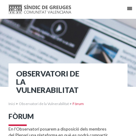
OBSERVATORI DE
LA
VULNERABILITAT
Inici
>
Observatori de la Vulnerabilitat
>
Fòrum
FÒRUM
En l’Observatori posarem a disposició dels membres
del Plenari una plataforma en què es podrà compartir