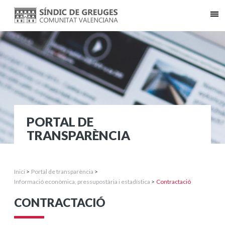
PORTAL DE
TRANSPARÈNCIA
Inici
>
Portal de transparència
>
Informació econòmica, pressupostària i estadística
>
Contractació
CONTRACTACIÓ