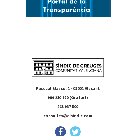
Pascual Blasco, 1 - 03001 Alacant
900 210 970 (Gratuït)
965 937 500
consultes@elsindic.com