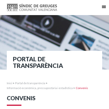
PORTAL DE
TRANSPARÈNCIA
Inici
>
Portal de transparència
>
Informació econòmica, pressupostària i estadística
>
Convenis
CONVENIS