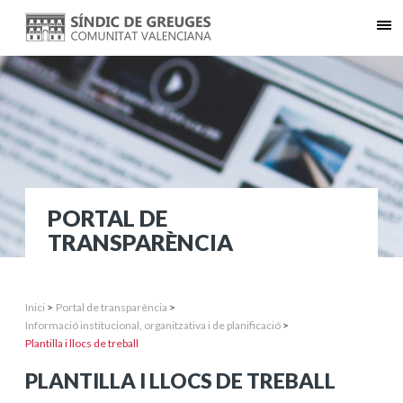
PORTAL DE
TRANSPARÈNCIA
Inici
>
Portal de transparència
>
Informació institucional, organitzativa i de planificació
>
Plantilla i llocs de treball
PLANTILLA I LLOCS DE TREBALL