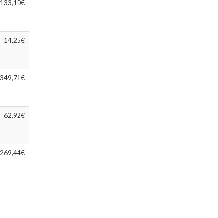
133,10€
14,25€
.349,71€
62,92€
.269,44€