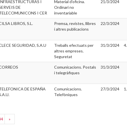
INFRAESTRUCTURAS I
Material d'oficina.
21/3/2024
SERVEIS DE
Ordinari no
TELECOMUNICONS I CER
inventariable
CILSA LIBROS, S.L.
Premsa, revistes, llibres
22/3/2024
i altres publicacions
CLECE SEGURIDAD, S.A.U
Treballs efectuats per
31/3/2024
4
altres empreses.
Seguretat
CORREOS
Comunicacions. Postals
31/3/2024
i telegràfiques
TELEFONICA DE ESPAÑA
Comunicacions.
27/3/2024
1
S.A.U.
Telefòniques
34
»