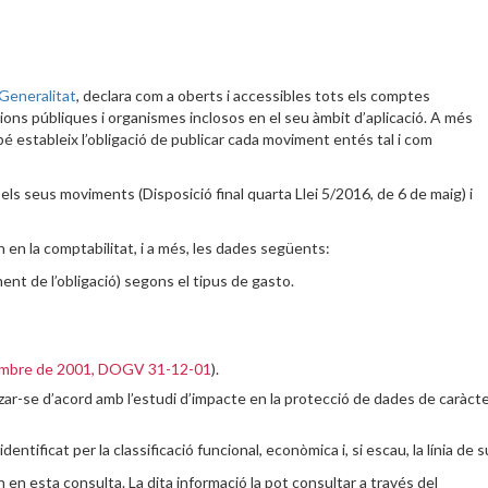
 Generalitat
, declara com a oberts i accessibles tots els comptes
ions públiques i organismes inclosos en el seu àmbit d’aplicació. A més
mbé estableix l’obligació de publicar cada moviment entés tal i com
 els seus moviments (Disposició final quarta Llei 5/2016, de 6 de maig) i
 en la comptabilitat, i a més, les dades següents:
nt de l’obligació) segons el tipus de gasto.
embre de 2001, DOGV 31-12-01
).
tzar-se d’acord amb l’estudi d’impacte en la protecció de dades de caràct
ntificat per la classificació funcional, econòmica i, si escau, la línia de 
 en esta consulta. La dita informació la pot consultar a través del