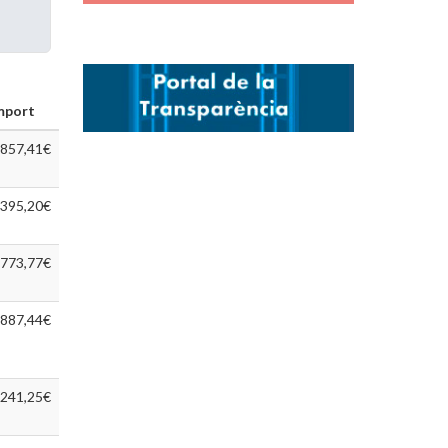
mport
857,41€
395,20€
773,77€
.887,44€
241,25€