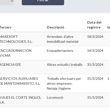
Data del
Tercers
Descripció
registre
I
MAKESOFT
Arrendam. d'altre
18/3/2024
TECHNOLOGIES, S.L.
immobilitzat material
ENCUADERNACIÓN
Enquadernacions
14/3/2024
VICMA
AGENCIA EFE
Altres estudis i treballs
31/3/2024
SERVICIOS AUXILIARES
Treballs efectuats per
31/3/2024
1
DE MANTENIMIENTO, S.L.
altres empreses.
Neteja i higiene
VIAJES EL CORTE INGLES,
Locomoció
31/3/2024
S.A.