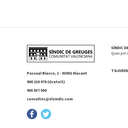
SÍNDIC D
Quan pot in
T’AJUDE
Pascual Blasco, 1 - 03001 Alacant
900 210 970 (Gratuït)
965 937 500
consultes@elsindic.com