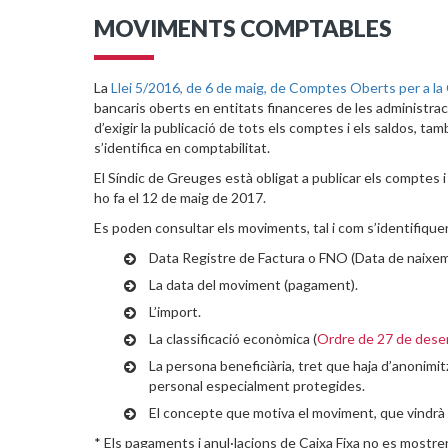
MOVIMENTS COMPTABLES
La
Llei 5/2016, de 6 de maig, de Comptes Oberts per a la
bancaris oberts en entitats financeres de les administrac
d’exigir la publicació de tots els comptes i els saldos, ta
s’identifica en comptabilitat.
El Síndic de Greuges està obligat a publicar els comptes i
ho fa el 12 de maig de 2017.
Es poden consultar els moviments, tal i com s’identifiquen
Data Registre de Factura o FNO (Data de naixeme
La data del moviment (pagament).
L’import.
La classificació econòmica (
Ordre de 27 de des
La persona beneficiària, tret que haja d’anonimi
personal especialment protegides.
El concepte que motiva el moviment, que vindrà ide
* Els pagaments i anul·lacions de Caixa Fixa no es mostren