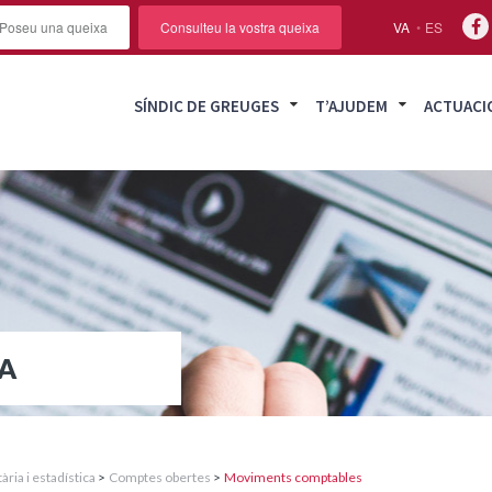
Poseu una queixa
Consulteu la vostra queixa
VA
ES
SÍNDIC DE GREUGES
T’AJUDEM
ACTUACI
A
ia i estadística
>
Comptes obertes
>
Moviments comptables