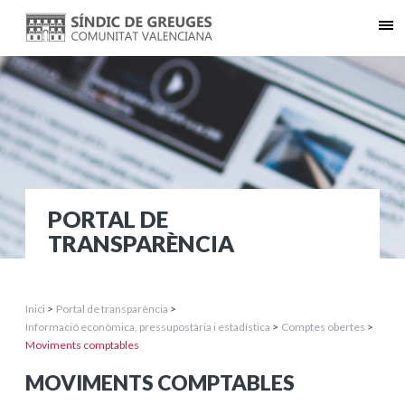
PORTAL DE
TRANSPARÈNCIA
Inici
>
Portal de transparència
>
Informació econòmica, pressupostària i estadística
>
Comptes obertes
>
Moviments comptables
MOVIMENTS COMPTABLES