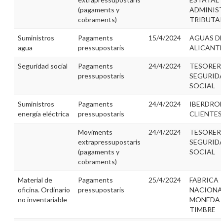
(pagaments y
ADMINIS
cobraments)
TRIBUTA
Suministros
Pagaments
15/4/2024
AGUAS D
agua
pressupostaris
ALICANT
Seguridad social
Pagaments
24/4/2024
TESORER
pressupostaris
SEGURID
SOCIAL
Suministros
Pagaments
24/4/2024
IBERDRO
energía eléctrica
pressupostaris
CLIENTES 
Moviments
24/4/2024
TESORER
extrapressupostaris
SEGURID
(pagaments y
SOCIAL
cobraments)
Material de
Pagaments
25/4/2024
FABRICA
oficina. Ordinario
pressupostaris
NACIONA
no inventariable
MONEDA
TIMBRE