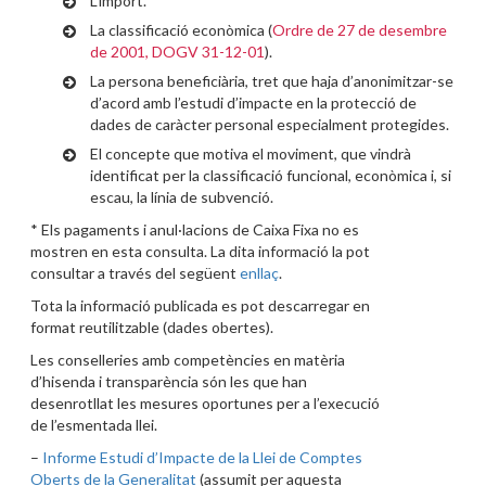
L’import.
La classificació econòmica (
Ordre de 27 de desembre
de 2001, DOGV 31-12-01
).
La persona beneficiària, tret que haja d’anonimitzar-se
d’acord amb l’estudi d’impacte en la protecció de
dades de caràcter personal especialment protegides.
El concepte que motiva el moviment, que vindrà
identificat per la classificació funcional, econòmica i, si
escau, la línia de subvenció.
* Els pagaments i anul·lacions de Caixa Fixa no es
mostren en esta consulta. La dita informació la pot
consultar a través del següent
enllaç
.
Tota la informació publicada es pot descarregar en
format reutilitzable (dades obertes).
Les conselleries amb competències en matèria
d’hisenda i transparència són les que han
desenrotllat les mesures oportunes per a l’execució
de l’esmentada llei.
–
Informe Estudi d’Impacte de la Llei de Comptes
Oberts de la Generalitat
(assumit per aquesta