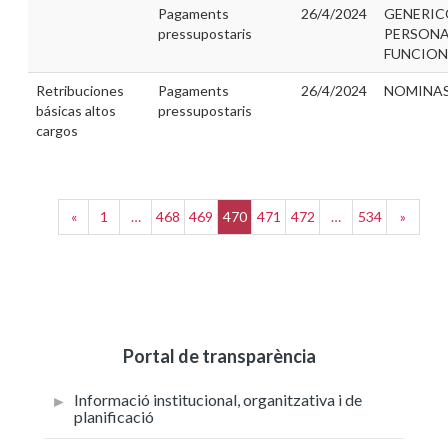
Pagaments
26/4/2024
GENERIC
pressupostaris
PERSONA
FUNCION
Retribuciones
Pagaments
26/4/2024
NOMINAS 
básicas altos
pressupostaris
cargos
«
1
…
468
469
470
471
472
…
534
»
Portal de transparència
Informació institucional, organitzativa i de
planificació