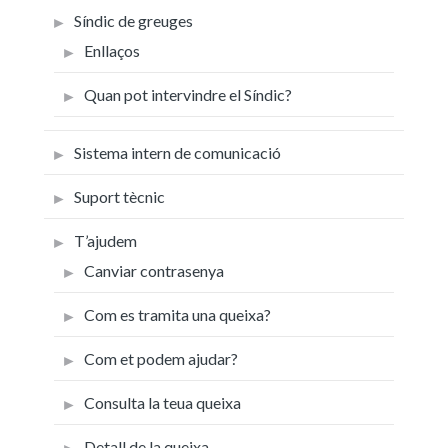
Síndic de greuges
Enllaços
Quan pot intervindre el Síndic?
Sistema intern de comunicació
Suport tècnic
T’ajudem
Canviar contrasenya
Com es tramita una queixa?
Com et podem ajudar?
Consulta la teua queixa
Detall de la queixa