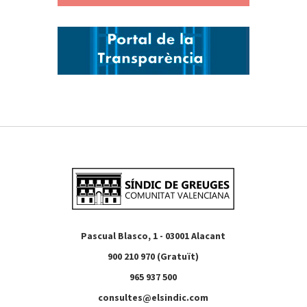
Pascual Blasco, 1 - 03001 Alacant
900 210 970 (Gratuït)
965 937 500
consultes@elsindic.com