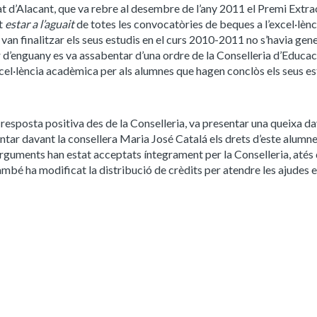
t d’Alacant, que va rebre al desembre de l’any 2011 el Premi Extra
t
estar a l’aguait
de totes les convocatòries de beques a l’excel·lènc
an finalitzar els seus estudis en el curs 2010-2011 no s’havia gen
r d’enguany es va assabentar d’una ordre de la Conselleria d’Educac
cel·lència acadèmica per als alumnes que hagen conclòs els seus es
resposta positiva des de la Conselleria, va presentar una queixa da
ntar davant la consellera Maria José Catalá els drets d’este alumne
 arguments han estat acceptats íntegrament per la Conselleria, atés
mbé ha modificat la distribució de crèdits per atendre les ajudes 