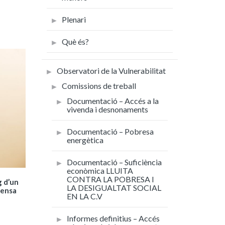
Plenari
Què és?
Observatori de la Vulnerabilitat
Comissions de treball
Documentació – Accés a la
vivenda i desnonaments
Documentació – Pobresa
energètica
Documentació – Suficiència
econòmica LLUITA
CONTRA LA POBRESA I
g d’un
LA DESIGUALTAT SOCIAL
fensa
EN LA C.V
Informes definitius – Accés