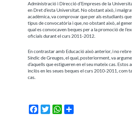
Administració i Direcció d’Empreses de la Universita
en Dret d’esta Universitat. No obstant això, i malgra
acadèmica, va comprovar que per als estudiants que v
tipus de convocatòria i que, no obstant això, al gene
qual es convocaven beques per a la promoció de l’ex
oficials durant el curs 2011-2012.
En contrastar amb Educació això anterior, i no rebre 
Síndic de Greuges, el qual, posteriorment, va argume
d’aquells que estigueren en el seu mateix cas. Estos
inclòs en les seues beques el curs 2010-2011, com ta
cas.
Facebook
Twitter
WhatsApp
Share