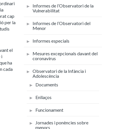
ordinari
Informes de l’Observatori de la
ia
Vulnerabilitat
erat cap
ió per la
Informes de l’Observatori del
Menor
tudis
Informes especials
vant el
Mesures excepcionals davant del
 i
coronavirus
 que ha
en cada
Observatori de la Infància i
Adolescència
Documents
Enllaços
Funcionament
Jornades i ponències sobre
menors