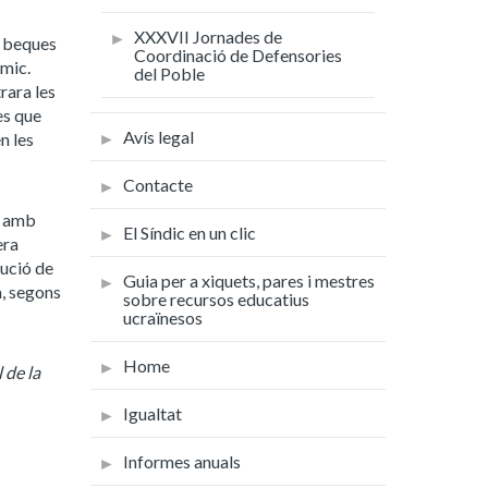
XXXVII Jornades de
e beques
Coordinació de Defensories
èmic.
del Poble
rara les
es que
Avís legal
n les
Contacte
a amb
El Síndic en un clic
era
bució de
Guia per a xiquets, pares i mestres
a
, segons
sobre recursos educatius
ucraïnesos
Home
 de la
Igualtat
Informes anuals