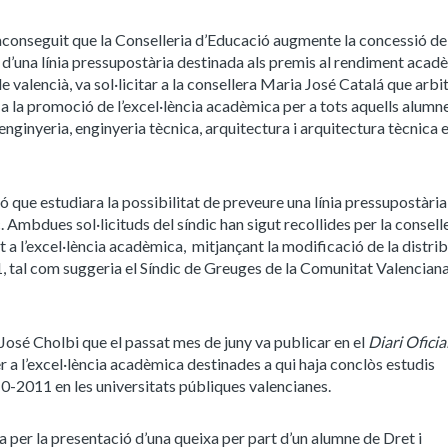
aconseguit que la Conselleria d’Educació augmente la concessió d
 d’una línia pressupostària destinada als premis al rendiment acad
 valencià, va sol·licitar a la consellera Maria José Catalá que arbit
a la promoció de l’excel·lència acadèmica per a tots aquells alumn
 enginyeria, enginyeria tècnica, arquitectura i arquitectura tècnica e
ó que estudiara la possibilitat de preveure una línia pressupostàri
Ambdues sol·licituds del síndic han sigut recollides per la consell
rt a l’excel·lència acadèmica, mitjançant la modificació de
la distri
1, tal com suggeria el Síndic de Greuges de la Comunitat Valencian
 José Cholbi que el passat mes de juny va publicar en el
Diari Oficial
 a l’excel·lència acadèmica destinades a qui haja conclòs estudis
0-2011 en les universitats públiques valencianes.
a per la presentació d’una queixa per part d’un alumne de Dret i