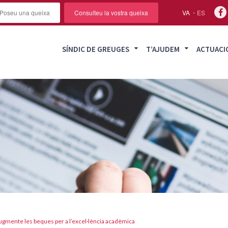
Poseu una queixa
Consulteu la vostra queixa
VA
ES
SÍNDIC DE GREUGES
T’AJUDEM
ACTUACI
ugmente les beques per a l’excel·lència acadèmica