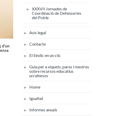
XXXVII Jornades de
Coordinació de Defensories
del Poble
Avís legal
Contacte
g d’un
fensa
El Síndic en un clic
Guia per a xiquets, pares i mestres
sobre recursos educatius
ucraïnesos
Home
Igualtat
Informes anuals