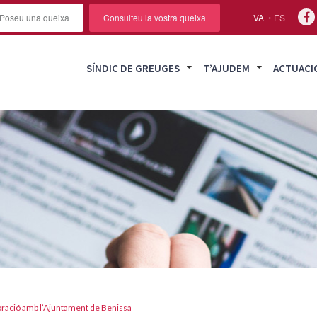
Poseu una queixa
Consulteu la vostra queixa
VA
ES
SÍNDIC DE GREUGES
T’AJUDEM
ACTUACI
boració amb l’Ajuntament de Benissa