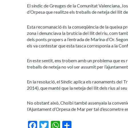
El síndic de Greuges de la Comunitat Valenciana, Jos
d’Orpesa que realitze els treballs de neteja del llit d
Esta recomanació és la conseqüència de la queixa pres
zona i denunciava la brutícia del llit del riu, com tamb
dels ponts propers a l’entrada de Marina d’Or. Segons
els va contestar que esta tasca corresponia a la Con
En este sentit, ens trobem amb un problema que es repe
treballs de neteja no vol ser assumit per l’ajuntamen
En la resolució, el Síndic aplica els raonaments del 
2014), que manté que la neteja del llit dels rius al 
No obstant això, Cholbi també assenyala la conveniè
l’Ajuntament d’Orpesa de Mar per tal d’escometre en 
Facebook
Twitter
WhatsApp
Share