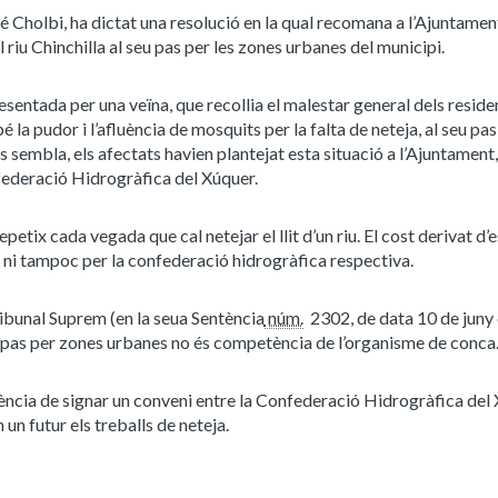
é Cholbi, ha dictat una resolució en la qual recomana a l’Ajuntamen
el riu Chinchilla al seu pas per les zones urbanes del municipi.
entada per una veïna, que recollia el malestar general dels residen
é la pudor i l’afluència de mosquits per la falta de neteja, al seu pas
 sembla, els afectats havien plantejat esta situació a l’Ajuntament,
federació Hidrogràfica del Xúquer.
tix cada vegada que cal netejar el llit d’un riu. El cost derivat d’
t ni tampoc per la confederació hidrogràfica respectiva.
Tribunal Suprem (en la seua Sentència
núm.
2302, de data 10 de juny
seu pas per zones urbanes no és competència de l’organisme de conca
ncia de signar un conveni entre la Confederació Hidrogràfica del 
un futur els treballs de neteja.