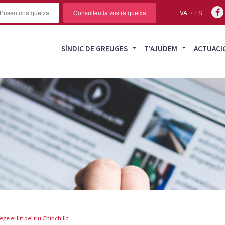
Poseu una queixa
Consulteu la vostra queixa
VA
ES
SÍNDIC DE GREUGES
T’AJUDEM
ACTUACI
e el llit del riu Chinchilla