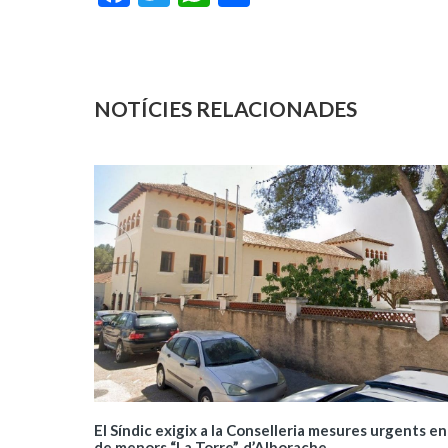
NOTÍCIES RELACIONADES
El Síndic exigix a la Conselleria mesures urgents en
de menors “La Torre”, d’Alborache