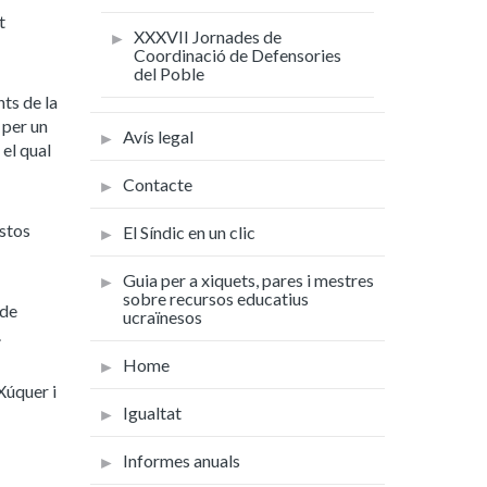
t
XXXVII Jornades de
Coordinació de Defensories
del Poble
ts de la
 per un
Avís legal
 el qual
Contacte
estos
El Síndic en un clic
Guia per a xiquets, pares i mestres
sobre recursos educatius
 de
ucraïnesos
.
Home
Xúquer i
Igualtat
Informes anuals