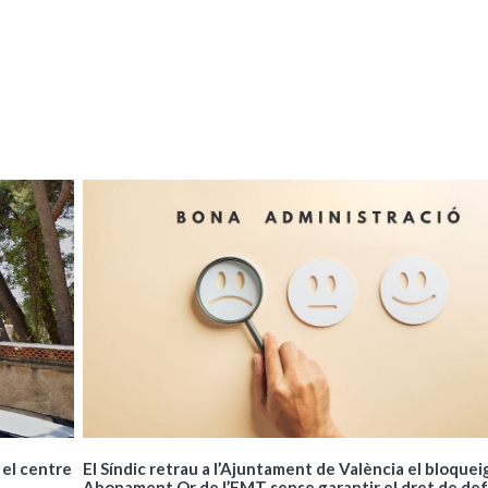
El Síndic retrau a l’Ajuntament de València el bloquei
 el centre
Abonament Or de l’EMT sense garantir el dret de de