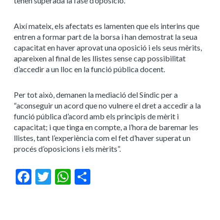
tenen superada la fase d’oposició.
Així mateix, els afectats es lamenten que els interins que
entren a formar part de la borsa i han demostrat la seua
capacitat en haver aprovat una oposició i els seus mèrits,
apareixen al final de les llistes sense cap possibilitat
d’accedir a un lloc en la funció pública docent.
Per tot això, demanen la mediació del Síndic per a
“aconseguir un acord que no vulnere el dret a accedir a la
funció pública d’acord amb els principis de mèrit i
capacitat; i que tinga en compte, a l’hora de baremar les
llistes, tant l’experiència com el fet d’haver superat un
procés d’oposicions i els mèrits”.
Facebook
Twitter
WhatsApp
Share