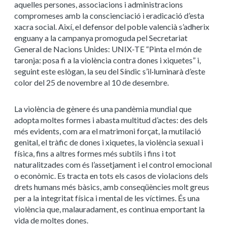
aquelles persones, associacions i administracions
compromeses amb la conscienciació i eradicació d’esta
xacra social. Així, el defensor del poble valencià s’adherix
enguany a la campanya promoguda pel Secretariat
General de Nacions Unides: UNIX-TE “Pinta el món de
taronja: posa fi a la violència contra dones i xiquetes” i,
seguint este eslògan, la seu del Síndic s’il·luminarà d’este
color del 25 de novembre al 10 de desembre.
La violència de gènere és una pandèmia mundial que
adopta moltes formes i abasta multitud d’actes: des dels
més evidents, com ara el matrimoni forçat, la mutilació
genital, el tràfic de dones i xiquetes, la violència sexual i
física, fins a altres formes més subtils i fins i tot
naturalitzades com és l’assetjament i el control emocional
o econòmic. Es tracta en tots els casos de violacions dels
drets humans més bàsics, amb conseqüències molt greus
per a la integritat física i mental de les víctimes. És una
violència que, malauradament, es continua emportant la
vida de moltes dones.