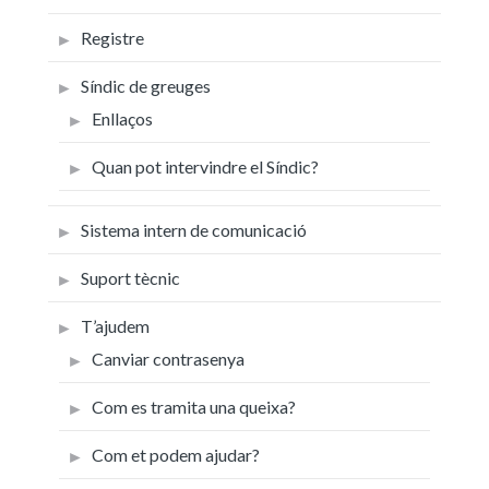
Registre
Síndic de greuges
Enllaços
Quan pot intervindre el Síndic?
Sistema intern de comunicació
Suport tècnic
T’ajudem
Canviar contrasenya
Com es tramita una queixa?
Com et podem ajudar?