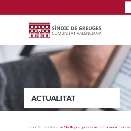
ACTUALITAT
Inici
>
Actualitat
>
José Cholbi pren possessió com a síndic de Gre