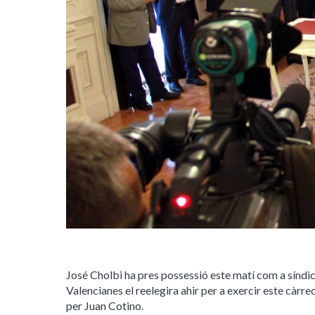
José Cholbi ha pres possessió este matí com a síndic
Valencianes el reelegira ahir per a exercir este càrrec.
per Juan Cotino.