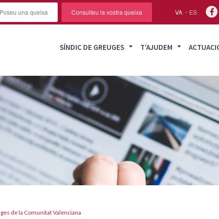
Poseu una queixa
Consulteu la vostra queixa
VA
ES
SÍNDIC DE GREUGES
T’AJUDEM
ACTUACI
uges de la Comunitat Valenciana