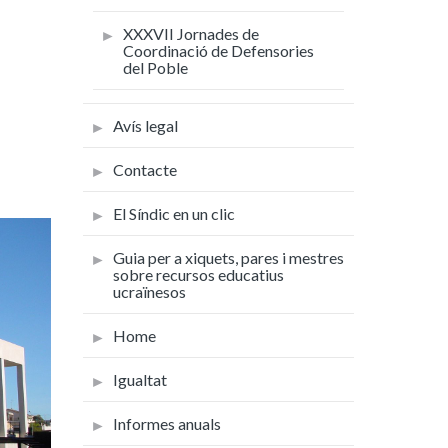
XXXVII Jornades de
Coordinació de Defensories
del Poble
Avís legal
Contacte
El Síndic en un clic
Guia per a xiquets, pares i mestres
sobre recursos educatius
ucraïnesos
Home
Igualtat
Informes anuals