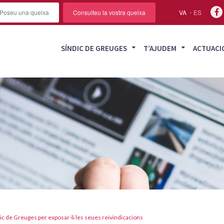
Poseu una queixa
Consulteu la vostra queixa
VA
ES
SÍNDIC DE GREUGES
T’AJUDEM
ACTUACI
dic de Greuges per exposar-li les seues reivindicacions