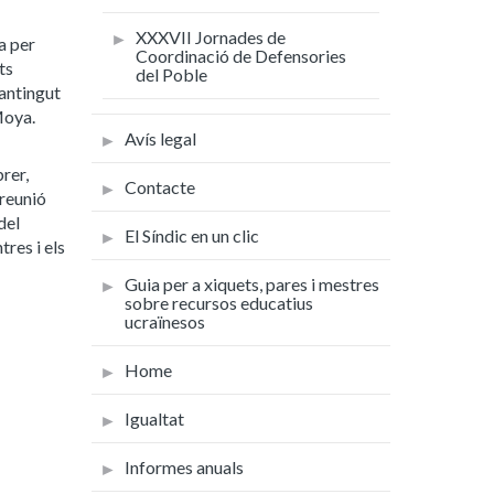
XXXVII Jornades de
a per
Coordinació de Defensories
ts
del Poble
mantingut
 Moya.
Avís legal
rer,
Contacte
 reunió
del
El Síndic en un clic
res i els
Guia per a xiquets, pares i mestres
sobre recursos educatius
ucraïnesos
Home
Igualtat
Informes anuals