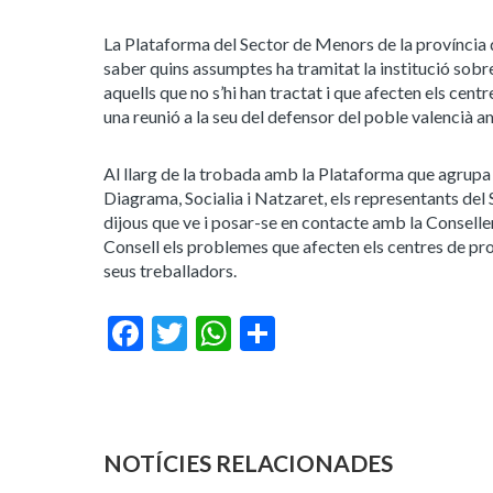
La Plataforma del Sector de Menors de la província d
saber quins assumptes ha tramitat la institució sobre
aquells que no s’hi han tractat i que afecten els ce
una reunió a la seu del defensor del poble valencià a
Al llarg de la trobada amb la Plataforma que agrupa
Diagrama, Socialia i Natzaret, els representants de
dijous que ve i posar-se en contacte amb la Consell
Consell els problemes que afecten els centres de pro
seus treballadors.
Facebook
Twitter
WhatsApp
Share
NOTÍCIES RELACIONADES