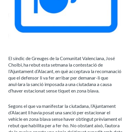
El síndic de Greuges de la Comunitat Valenciana, José
Cholbi, ha rebut esta setmana la contestació de
l’Ajuntament d’Alacant, en què acceptava la recomanació
que el defensor li va fer arribar per demanar-li que
anul·lara la sanció imposada a una ciutadana a causa
d’haver estacionat sense tiquet en zona blava.
Segons el que va manifestar la ciutadana, l’Ajuntament
d’Alacant li havia posat una sanció per estacionar el
vehicle en zona blava sense haver obtingut prèviament el
rebut que habilita per a fer-ho. No obstant això, l’autora
de la queixa aporta una còpia del tiquet expedit amb data