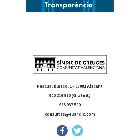
Pascual Blasco, 1 - 03001 Alacant
900 210 970 (Gratuït)
965 937 500
consultes@elsindic.com