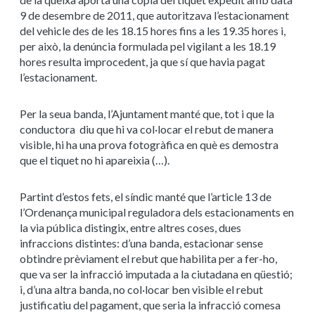
9 de desembre de 2011, que autoritzava l’estacionament
del vehicle des de les 18.15 hores fins a les 19.35 hores i,
per això, la denúncia formulada pel vigilant a les 18.19
hores resulta improcedent, ja que sí que havia pagat
l’estacionament.
Per la seua banda, l’Ajuntament manté que, tot i que la
conductora diu que hi va col·locar el rebut de manera
visible, hi ha una prova fotogràfica en què es demostra
que el tiquet no hi apareixia (…).
Partint d’estos fets, el síndic manté que l’article 13 de
l’Ordenança municipal reguladora dels estacionaments en
la via pública distingix, entre altres coses, dues
infraccions distintes: d’una banda, estacionar sense
obtindre prèviament el rebut que habilita per a fer-ho,
que va ser la infracció imputada a la ciutadana en qüestió;
i, d’una altra banda, no col·locar ben visible el rebut
justificatiu del pagament, que seria la infracció comesa