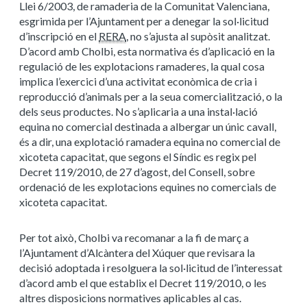
Llei 6/2003, de ramaderia de la Comunitat Valenciana,
esgrimida per l’Ajuntament per a denegar la sol·licitud
d’inscripció en el
RERA
, no s’ajusta al supòsit analitzat.
D’acord amb Cholbi, esta normativa és d’aplicació en la
regulació de les explotacions ramaderes, la qual cosa
implica l’exercici d’una activitat econòmica de cria i
reproducció d’animals per a la seua comercialització, o la
dels seus productes.
No s’aplicaria a una instal·lació
equina no comercial destinada a albergar un únic cavall,
és a dir, una explotació ramadera equina no comercial de
xicoteta capacitat
, que segons el Síndic es regix pel
Decret 119/2010, de 27 d’agost, del Consell, sobre
ordenació de les explotacions equines no comercials de
xicoteta capacitat.
Per tot això, Cholbi va recomanar a la fi de març a
l’Ajuntament d’Alcàntera del Xúquer que revisara la
decisió adoptada i
resolguera la sol·licitud de l’interessat
d’acord amb el que establix el Decret 119/2010, o les
altres disposicions normatives aplicables al cas.