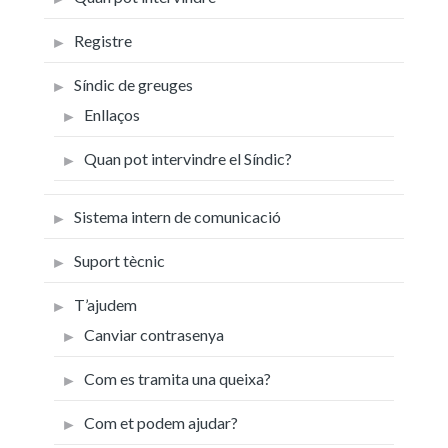
Registre
Síndic de greuges
Enllaços
Quan pot intervindre el Síndic?
Sistema intern de comunicació
Suport tècnic
T’ajudem
Canviar contrasenya
Com es tramita una queixa?
Com et podem ajudar?