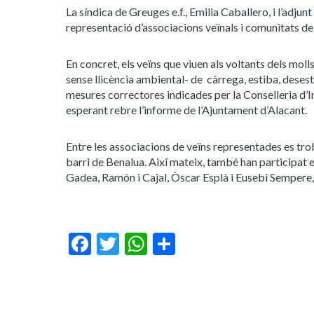
La síndica de Greuges e.f., Emilia Caballero, i l’adju
representació d’associacions veïnals i comunitats de
En concret, els veïns que viuen als voltants dels mol
sense llicència ambiental- de càrrega, estiba, desesti
mesures correctores indicades per la Conselleria d’I
esperant rebre l’informe de l’Ajuntament d’Alacant.
Entre les associacions de veïns representades es tro
barri de Benalua. Així mateix, també han participat e
Gadea, Ramón i Cajal, Òscar Esplà i Eusebi Sempere, 
Facebook
Twitter
WhatsApp
Share