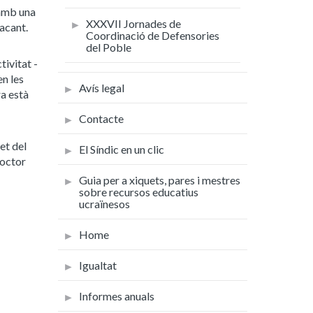
 amb una
XXXVII Jornades de
acant.
Coordinació de Defensories
del Poble
tivitat -
en les
Avís legal
ra està
Contacte
et del
El Síndic en un clic
Doctor
Guia per a xiquets, pares i mestres
sobre recursos educatius
ucraïnesos
Home
Igualtat
Informes anuals