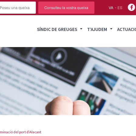
Poseu una queixa
Consulteu la vostra queixa
VA
ES
SÍNDIC DE GREUGES
T’AJUDEM
ACTUACI
aminació del port d’Alacant