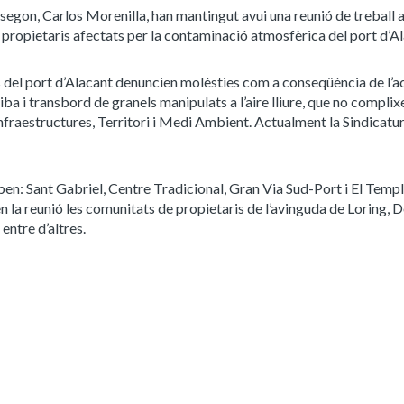
nt segon, Carlos Morenilla, han mantingut avui una reunió de treball
 propietaris afectats per la contaminació atmosfèrica del port d’Al
ls del port d’Alacant denuncien molèsties com a conseqüència de l’ac
ba i transbord de granels manipulats a l’aire lliure, que no complix
nfraestructures, Territori i Medi Ambient. Actualment la Sindicatu
ben: Sant Gabriel, Centre Tradicional, Gran Via Sud-Port i El Templ
n la reunió les comunitats de propietaris de l’avinguda de Loring, 
entre d’altres.