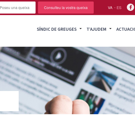
Poseu una queixa
Consulteu la vostra queixa
VA
ES
SÍNDIC DE GREUGES
T’AJUDEM
ACTUACI