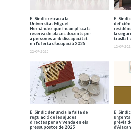
El Síndic retrau a la
El Síndi
Universitat Miguel
deficièn
Hernández que incomplisca la
residènc
reserva de places docents per
la segur
a persones amb discapacitat
trasllat
en l’oferta d’ocupació 2025
12-09-202
22-09-2025
El Síndic denuncia la falta de
El Síndi
regulació de les ajudes
urgents 
directes per a vivenda en els
prèvia d
pressupostos de 2025
d’Alacan