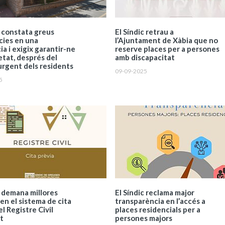
c constata greus
El Síndic retrau a
cies en una
l’Ajuntament de Xàbia que no
ia i exigix garantir-ne
reserve places per a persones
etat, després del
amb discapacitat
 urgent dels residents
09-09-2025
5
c demana millores
El Síndic reclama major
en el sistema de cita
transparència en l’accés a
el Registre Civil
places residencials per a
t
persones majors