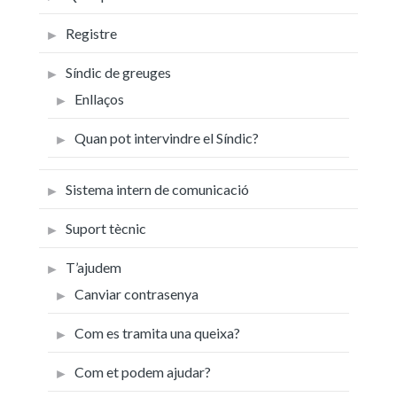
Registre
Síndic de greuges
Enllaços
Quan pot intervindre el Síndic?
Sistema intern de comunicació
Suport tècnic
T’ajudem
Canviar contrasenya
Com es tramita una queixa?
Com et podem ajudar?