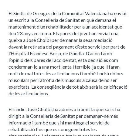
El Síndic de Greuges de la Comunitat Valenciana ha enviat
un escrit a la Conselleria de Sanitat en què demana el
manteniment d’un rehabilitador per a un accidentat que
duu 23 anys en coma. Els pares del jove han enviat una
queixa a José Cholbi per demanar la seua mediació
davant la retirada del pagament d’este servici per part de
l’Hospital Francesc Borja, de Gandia. D’acord amb
l’opinió dels pares de l’accidentat, esta decisió
és com
condemnar-lo a una mort lenta i terrible, ja que li faran
molt de mal totes les articulacions i també tindrà dolors
musculars per l’atròfia dels músculs a causa de no ser
exercitats
. La conseqüència de tot això serà la calcificació
de les articulacions.
El síndic, José Cholbi, ha admés a tràmit la queixa i s’ha
dirigit a la Conselleria de Sanitat per demanar-ne més
informació i també que s’hi mantinga el servici de
rehabilitació fins que es coneguen totes les
circumstàncies. L’afectat va tenir un accident de cotxe