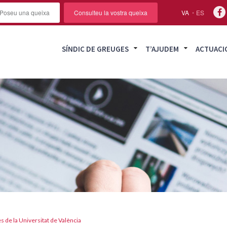
Poseu una queixa
Consulteu la vostra queixa
VA
ES
SÍNDIC DE GREUGES
T’AJUDEM
ACTUACI
es de la Universitat de València