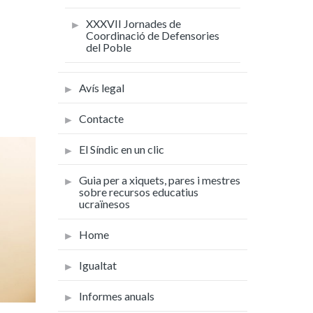
XXXVII Jornades de
Coordinació de Defensories
del Poble
Avís legal
Contacte
El Síndic en un clic
Guia per a xiquets, pares i mestres
sobre recursos educatius
ucraïnesos
Home
Igualtat
Informes anuals