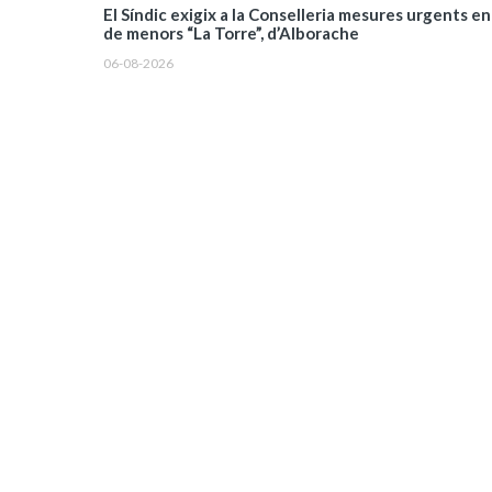
El Síndic exigix a la Conselleria mesures urgents en
de menors “La Torre”, d’Alborache
06-08-2026