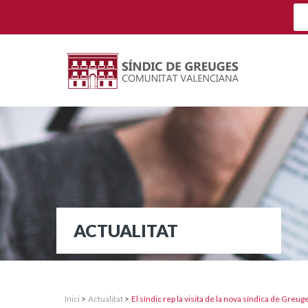
ACTUALITAT
Inici
>
Actualitat
>
El síndic rep la visita de la nova síndica de Greug