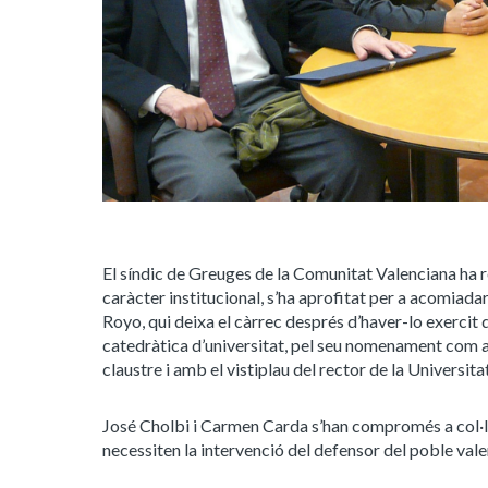
El síndic de Greuges de la Comunitat Valenciana ha re
caràcter institucional, s’ha aprofitat per a acomiadar
Royo, qui deixa el càrrec després d’haver-lo exercit d
catedràtica d’universitat, pel seu nomenament com a
claustre i amb el vistiplau del rector de la Universita
José Cholbi i Carmen Carda s’han compromés a col·l
necessiten la intervenció del defensor del poble val