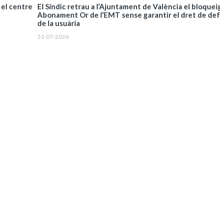
El Síndic retrau a l’Ajuntament de València el bloquei
 el centre
Abonament Or de l’EMT sense garantir el dret de de
de la usuària
31-07-2026