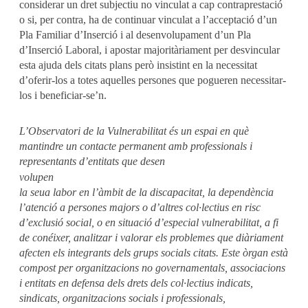
considerar un dret subjectiu no vinculat a cap contraprestació
o si, per contra, ha de continuar vinculat a l’acceptació d’un
Pla Familiar d’Inserció i al desenvolupament d’un Pla
d’Inserció Laboral, i apostar majoritàriament per desvincular
esta ajuda dels citats plans però insistint en la necessitat
d’oferir-los a totes aquelles persones que pogueren necessitar-
los i beneficiar-se’n.
L’Observatori de la Vulnerabilitat és un espai en què
mantindre un contacte permanent amb professionals i
representants d’entitats que desen
volupen
la seua labor en l’àmbit de la discapacitat, la dependència
l’atenció a persones majors o d’altres col·lectius en risc
d’exclusió social, o en situació d’especial vulnerabilitat, a fi
de conéixer, analitzar i valorar els problemes que diàriament
afecten els integrants dels grups socials citats. Este òrgan està
compost per organitzacions no governamentals, associacions
i entitats en defensa dels drets dels col·lectius indicats,
sindicats, organitzacions socials i professionals,