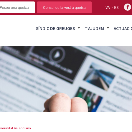
Poseu una queixa
Consulteu la vostra queixa
VA
ES
SÍNDIC DE GREUGES
T’AJUDEM
ACTUACI
 Comunitat Valenciana