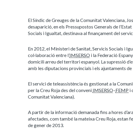
El Síndic de Greuges de la Comunitat Valenciana, José
desaparició, en els Pressupostos Generals de l’Estat 
Socials i Igualtat, destinava al finançament del servic
En 2012, el Ministeri de Sanitat, Servicis Socials i Ig
col·laboració entre l’
IMSERSO
i la Federació Espanyo
domicili arreu del territori espanyol. La supressió d’
amb les diputacions provincials i els ajuntaments de 
El servici de teleassistència és gestionat a la Comun
per la Creu Roja des del conveni
IMSERSO
–
FEMP
i 
Comunitat Valenciana).
A partir de la informació demanada fins a hores d’ara
afectades, com també la mateixa Creu Roja, estan fent
de gener de 2013.