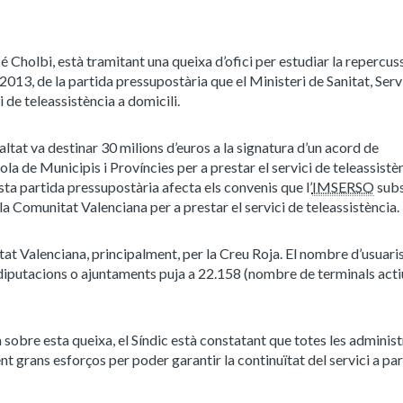
 Cholbi, està tramitant una queixa d’ofici per estudiar la repercuss
2013, de la partida pressupostària que el Ministeri de Sanitat, Serv
i de teleassistència a domicili.
ualtat va destinar 30 milions d’euros a la signatura d’un acord de
la de Municipis i Províncies per a prestar el servici de teleassistè
esta partida pressupostària afecta els convenis que l’
IMSERSO
subs
la Comunitat Valenciana per a prestar el servici de teleassistència.
itat Valenciana, principalment, per la Creu Roja. El nombre d’usuari
diputacions o ajuntaments puja a 22.158 (nombre de terminals actiu
 sobre esta queixa, el Síndic està constatant que totes les adminis
 grans esforços per poder garantir la continuïtat del servici a part