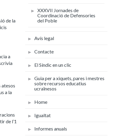
XXXVII Jornades de
Coordinació de Defensories
del Poble
ió de la
icis
Avís legal
Contacte
ncia a
crivia
El Síndic en un clic
Guia per a xiquets, pares i mestres
sobre recursos educatius
s atesos
ucraïnesos
s a la
Home
tracions
Igualtat
ir de l’1
Informes anuals