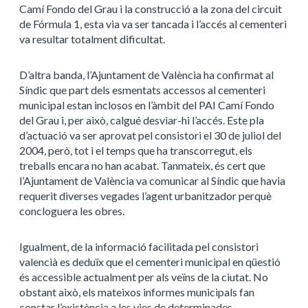
Camí Fondo del Grau i la construcció a la zona del circuit
de Fórmula 1, esta via va ser tancada i l’accés al cementeri
va resultar totalment dificultat.
D’altra banda, l’Ajuntament de València ha confirmat al
Síndic que part dels esmentats accessos al cementeri
municipal estan inclosos en l’àmbit del PAI Camí Fondo
del Grau i, per això, calgué desviar-hi l’accés. Este pla
d’actuació va ser aprovat pel consistori el 30 de juliol del
2004, però, tot i el temps que ha transcorregut, els
treballs encara no han acabat. Tanmateix, és cert que
l’Ajuntament de València va comunicar al Síndic que havia
requerit diverses vegades l’agent urbanitzador perquè
concloguera les obres.
Igualment, de la informació facilitada pel consistori
valencià es deduïx que el cementeri municipal en qüestió
és accessible actualment per als veïns de la ciutat. No
obstant això, els mateixos informes municipals fan
constar l’existència a les vies de determinades