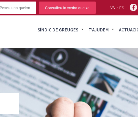
Poseu una queixa
Consulteu la vostra queixa
VA
ES
SÍNDIC DE GREUGES
T’AJUDEM
ACTUACI