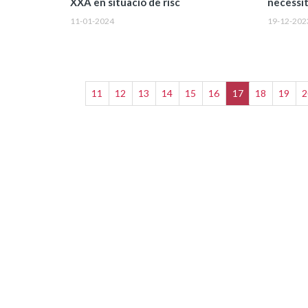
XXA en situació de risc
necessit
11-01-2024
19-12-202
11
12
13
14
15
16
17
18
19
2