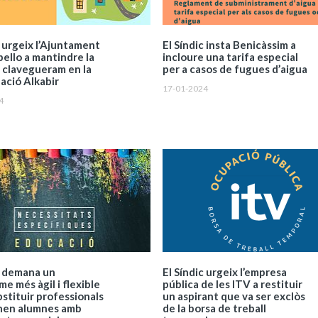
c urgeix l’Ajuntament
El Síndic insta Benicàssim a
ello a mantindre la
incloure una tarifa especial
 clavegueram en la
per a casos de fugues d’aigua
ació Alkabir
17-01-2024
4
c demana un
El Síndic urgeix l’empresa
e més àgil i flexible
pública de les ITV a restituir
bstituir professionals
un aspirant que va ser exclòs
nen alumnes amb
de la borsa de treball