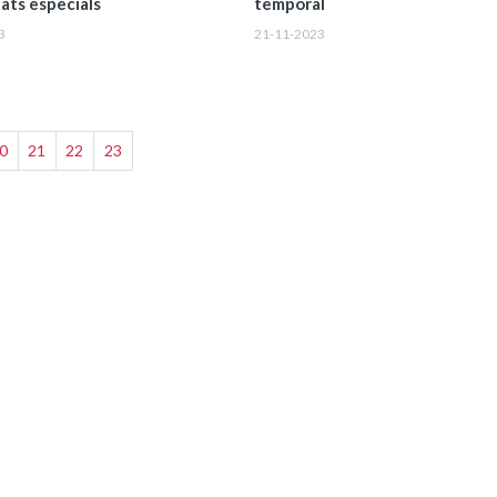
ats especials
temporal
3
21-11-2023
0
21
22
23