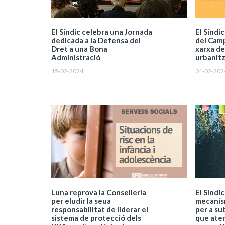
El Síndic celebra una Jornada
El Síndi
dedicada a la Defensa del
del Camp
Dret a una Bona
xarxa de
Administració
urbanitz
15-02-2024
01-02-202
Luna reprova la Conselleria
El Síndi
per eludir la seua
mecanism
responsabilitat de liderar el
per a su
sistema de protecció dels
que ate